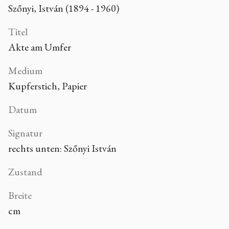
Szőnyi, István (1894 - 1960)
Titel
Akte am Umfer
Medium
Kupferstich, Papier
Datum
Signatur
rechts unten: Szőnyi István
Zustand
Breite
cm