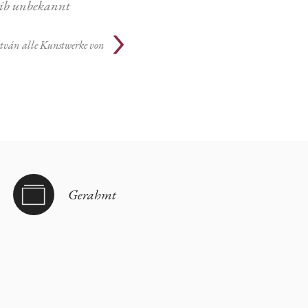
eib unbekannt
stván
alle Kunstwerke von
Gerahmt