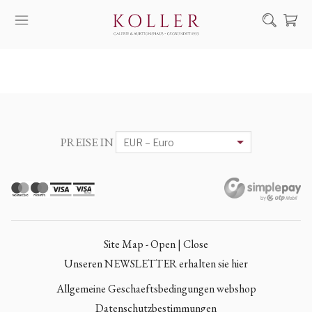
Suche
KAUF & VERKAUF
KÜNSTLER
KUNSTWERKE
PREISE IN
AUKTION
AUSSTELLUNGEN
NACHRICHTEN
ÜBER UNS | KONTAKT
Site Map - Open | Close
EN
HU
Unseren NEWSLETTER erhalten sie hier
Allgemeine Geschaeftsbedingungen webshop
Datenschutzbestimmungen