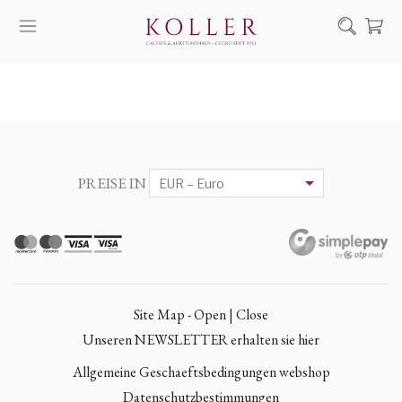
Suche
KAUF & VERKAUF
KÜNSTLER
KUNSTWERKE
PREISE IN
AUKTION
AUSSTELLUNGEN
NACHRICHTEN
ÜBER UNS | KONTAKT
Site Map - Open | Close
EN
HU
Unseren NEWSLETTER erhalten sie hier
Allgemeine Geschaeftsbedingungen webshop
Datenschutzbestimmungen