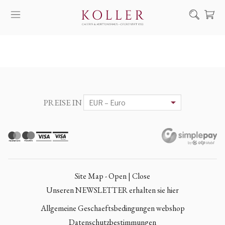
Suche
KAUF & VERKAUF
KÜNSTLER
KUNSTWERKE
PREISE IN
AUKTION
AUSSTELLUNGEN
NACHRICHTEN
ÜBER UNS | KONTAKT
Site Map - Open | Close
EN
HU
Unseren NEWSLETTER erhalten sie hier
Allgemeine Geschaeftsbedingungen webshop
Datenschutzbestimmungen