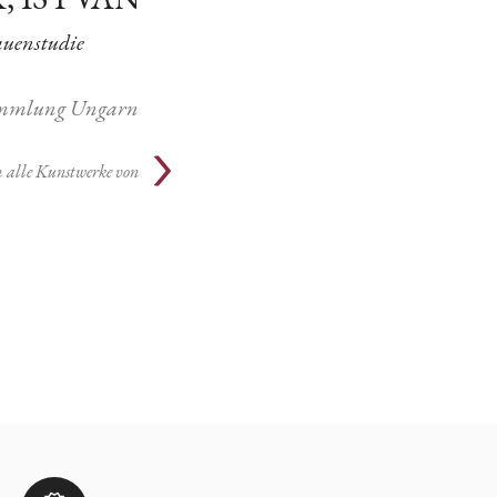
auenstudie
ammlung Ungarn
n
alle Kunstwerke von