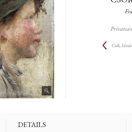
Fr
Privats
Csók, Istvá
DETAILS