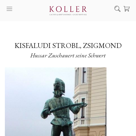
Suche
KAUF & VERKAUF
KÜNSTLER
KISFALUDI STROBL, ZSIGMOND
Hussar Zuschauert seine Schwert
KUNSTWERKE
AUKTION
AUSSTELLUNGEN
NACHRICHTEN
ÜBER UNS | KONTAKT
EN
HU