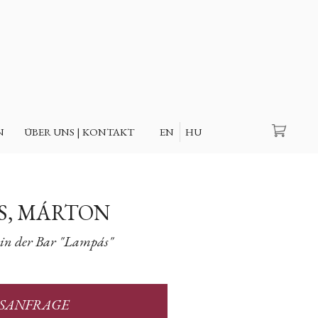
Suche
N
ÜBER UNS | KONTAKT
EN
HU
S, MÁRTON
s in der Bar "Lampás"
ISANFRAGE