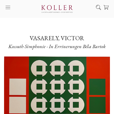
Suche
KAUF & VERKAUF
KÜNSTLER
VASARELY, VICTOR
Kossuth Simphonie - In Errinerungen Béla Bartok
KUNSTWERKE
AUKTION
AUSSTELLUNGEN
NACHRICHTEN
ÜBER UNS | KONTAKT
EN
HU