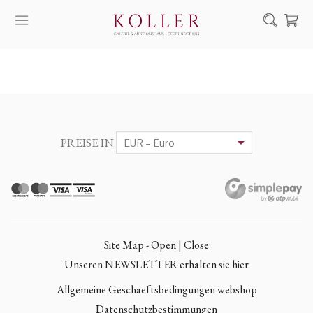
Suche
KAUF & VERKAUF
KÜNSTLER
KUNSTWERKE
PREISE IN
AUKTION
AUSSTELLUNGEN
NACHRICHTEN
ÜBER UNS | KONTAKT
Site Map - Open | Close
EN
HU
Unseren NEWSLETTER erhalten sie hier
Allgemeine Geschaeftsbedingungen webshop
Datenschutzbestimmungen