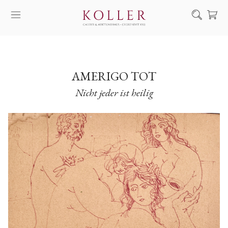
Suche
KAUF & VERKAUF
KÜNSTLER
AMERIGO TOT
Nicht jeder ist heilig
KUNSTWERKE
AUKTION
AUSSTELLUNGEN
NACHRICHTEN
ÜBER UNS | KONTAKT
EN
HU