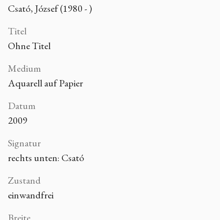
Csató, József (1980 - )
Titel
Ohne Titel
Medium
Aquarell auf Papier
Datum
2009
Signatur
rechts unten: Csató
Zustand
einwandfrei
Breite