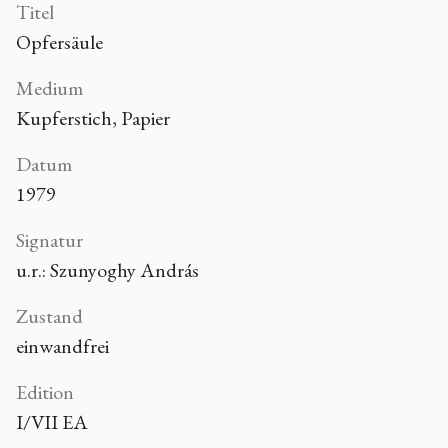
Titel
Opfersäule
Medium
Kupferstich, Papier
Datum
1979
Signatur
u.r.: Szunyoghy András
Zustand
einwandfrei
Edition
I/VII EA