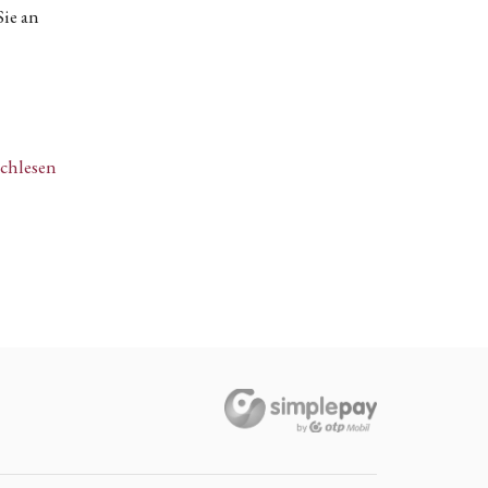
Sie an
achlesen