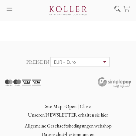
Suche
KAUF & VERKAUF
KÜNSTLER
KUNSTWERKE
PREISE IN
AUKTION
AUSSTELLUNGEN
NACHRICHTEN
ÜBER UNS | KONTAKT
Site Map - Open | Close
EN
HU
Unseren NEWSLETTER erhalten sie hier
Allgemeine Geschaeftsbedingungen webshop
Datenschutzbestimmungen