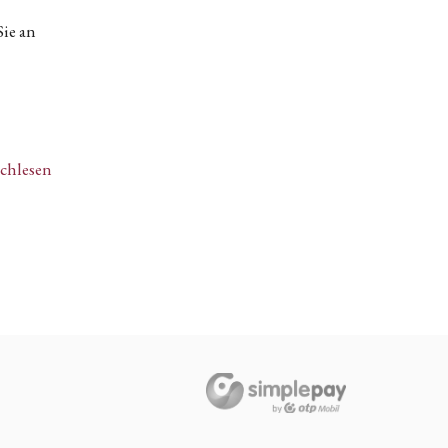
Sie an
achlesen