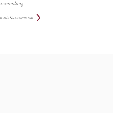
atsammlung
án
alle Kunstwerke von