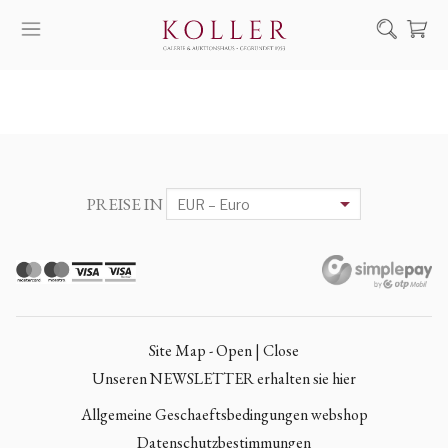
Suche
KAUF & VERKAUF
KÜNSTLER
KUNSTWERKE
PREISE IN
AUKTION
AUSSTELLUNGEN
NACHRICHTEN
ÜBER UNS | KONTAKT
Site Map - Open | Close
EN
HU
Unseren NEWSLETTER erhalten sie hier
Allgemeine Geschaeftsbedingungen webshop
Datenschutzbestimmungen