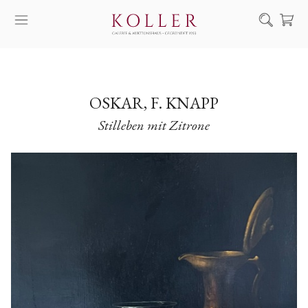
Suche
KAUF & VERKAUF
KÜNSTLER
OSKAR, F. KNAPP
Stilleben mit Zitrone
KUNSTWERKE
AUKTION
AUSSTELLUNGEN
NACHRICHTEN
ÜBER UNS | KONTAKT
EN
HU