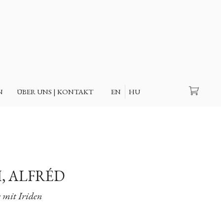
Suche
N
ÜBER UNS | KONTAKT
EN
HU
, ALFRÉD
 mit Iriden