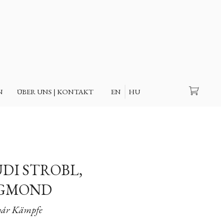
Suche
N
ÜBER UNS | KONTAKT
EN
HU
UDI STROBL,
IGMOND
vár Kämpfe