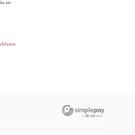
Sie an
achlesen