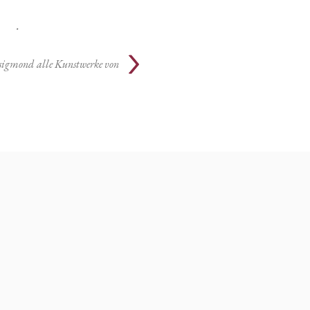
.
Zsigmond
alle Kunstwerke von