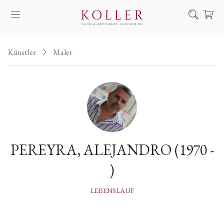
Suche
Künstler
Maler
KAUF & VERKAUF
KÜNSTLER
KUNSTWERKE
AUKTION
AUSSTELLUNGEN
PEREYRA, ALEJANDRO (1970 -
NACHRICHTEN
)
ÜBER UNS | KONTAKT
EN
HU
LEBENSLAUF