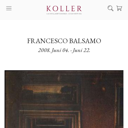
Suche
KAUF & VERKAUF
FRANCESCO BALSAMO
KÜNSTLER
2008. Juni 04. - Juni 22.
KUNSTWERKE
AUKTION
AUSSTELLUNGEN
NACHRICHTEN
ÜBER UNS | KONTAKT
EN
HU