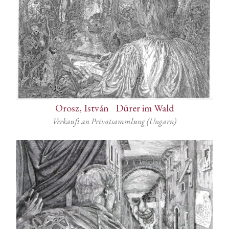
Orosz, István
-
Dürer im Wald
Verkauft an Privatsammlung (Ungarn)