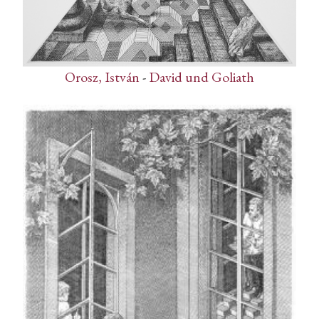
Orosz, István
-
David und Goliath