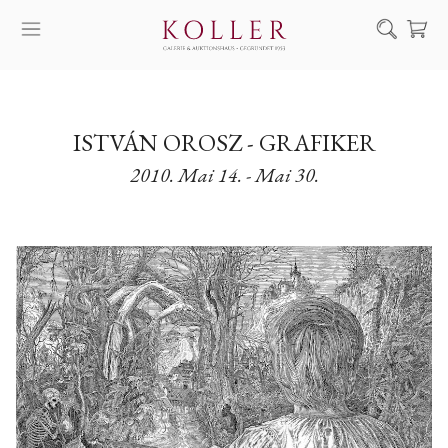
Suche
KAUF & VERKAUF
ISTVÁN OROSZ - GRAFIKER
KÜNSTLER
2010. Mai 14. - Mai 30.
KUNSTWERKE
AUKTION
AUSSTELLUNGEN
NACHRICHTEN
ÜBER UNS | KONTAKT
EN
HU