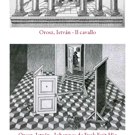
Orosz, István
-
Il cavallo
Orosz, István
-
Johannes de Eyck Fuit Hic