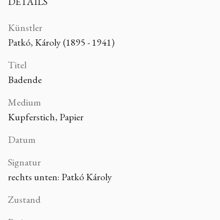
DETAILS
Künstler
Patkó, Károly (1895 - 1941)
Titel
Badende
Medium
Kupferstich, Papier
Datum
Signatur
rechts unten: Patkó Károly
Zustand