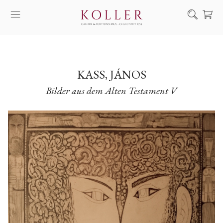
Suche
KAUF & VERKAUF
KÜNSTLER
KASS, JÁNOS
Bilder aus dem Alten Testament V
KUNSTWERKE
AUKTION
AUSSTELLUNGEN
NACHRICHTEN
ÜBER UNS | KONTAKT
EN
HU