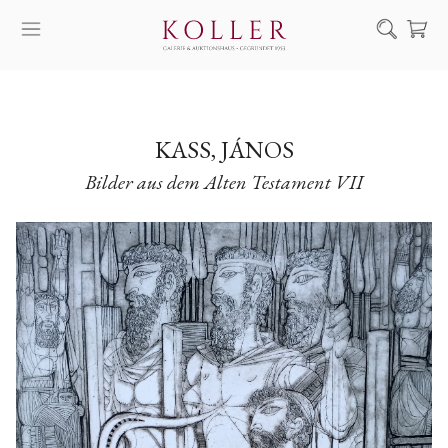
Suche
KAUF & VERKAUF
KÜNSTLER
KASS, JÁNOS
Bilder aus dem Alten Testament VII
KUNSTWERKE
AUKTION
AUSSTELLUNGEN
NACHRICHTEN
ÜBER UNS | KONTAKT
EN
HU