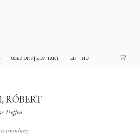
Suche
N
ÜBER UNS | KONTAKT
EN
HU
I, RÓBERT
s Treffen
atsammlung