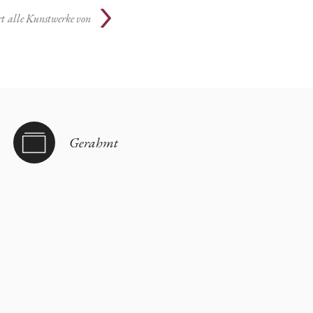
rt
alle Kunstwerke von
Gerahmt