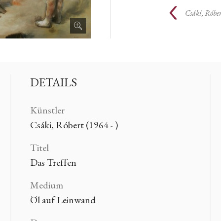
Csáki, Róbe
DETAILS
Künstler
Csáki, Róbert (1964 - )
Titel
Das Treffen
Medium
Öl auf Leinwand