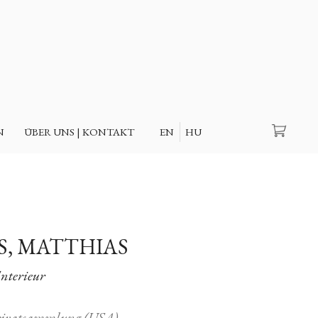
Suche
N
ÜBER UNS | KONTAKT
EN
HU
, MATTHIAS
nterieur
rivatsammlung (USA)