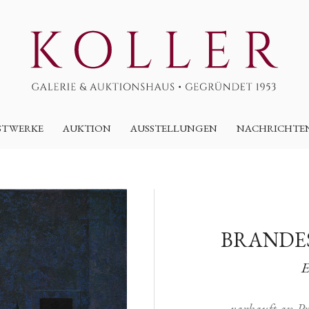
STWERKE
AUKTION
AUSSTELLUNGEN
NACHRICHTE
BRANDES
E
varkauft an P