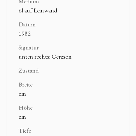
Medium
öl auf Leinwand
Datum
1982
Signatur
unten rechts: Gerzson
Zustand
Breite
cm
Höhe
cm
Tiefe