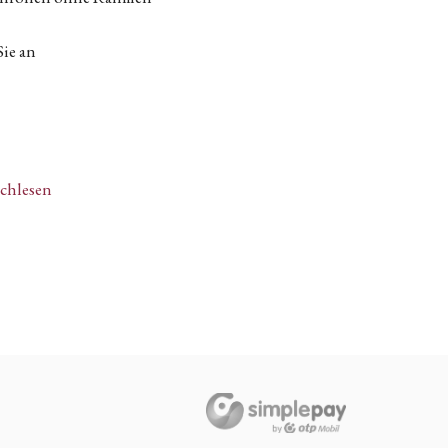
Sie an
achlesen