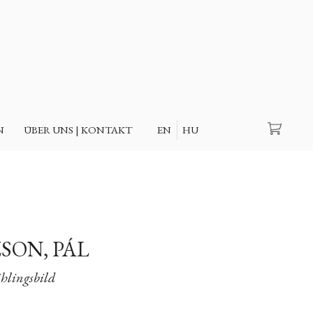
Suche
N
ÜBER UNS | KONTAKT
EN
HU
SON, PÁL
hlingsbild