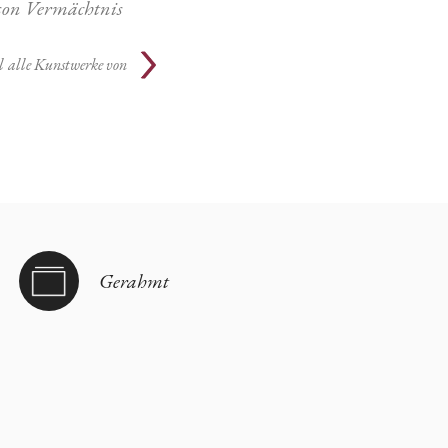
son Vermächtnis
l
alle Kunstwerke von
Gerahmt