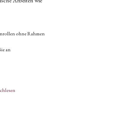
fische Arbeiten wie
tenrollen ohne Rahmen
Sie an
achlesen