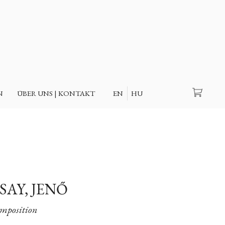
Suche
N
ÜBER UNS | KONTAKT
EN
HU
SAY, JENŐ
mposition