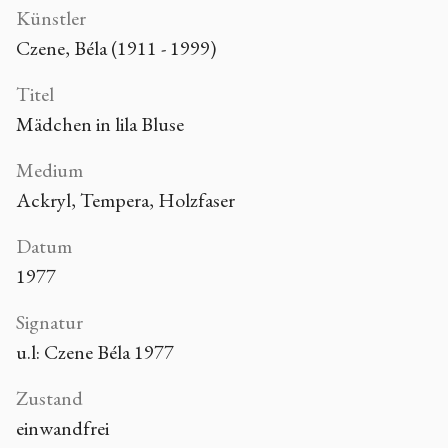
Künstler
Czene, Béla (1911 - 1999)
Titel
Mädchen in lila Bluse
Medium
Ackryl, Tempera, Holzfaser
Datum
1977
Signatur
u.l: Czene Béla 1977
Zustand
einwandfrei