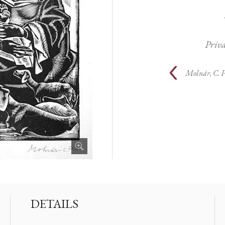
Priv
Molnár, C. P
DETAILS