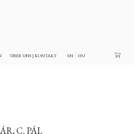
Suche
N
ÜBER UNS | KONTAKT
EN
HU
R, C. PÁL