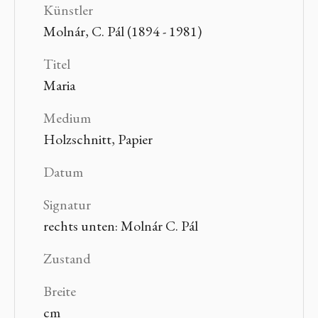
Künstler
Molnár, C. Pál (1894 - 1981)
Titel
Maria
Medium
Holzschnitt, Papier
Datum
Signatur
rechts unten: Molnár C. Pál
Zustand
Breite
cm