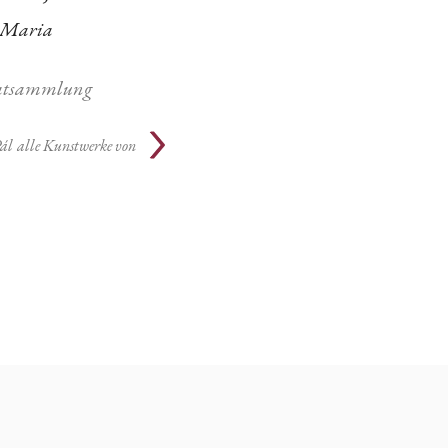
Maria
atsammlung
ál
alle Kunstwerke von