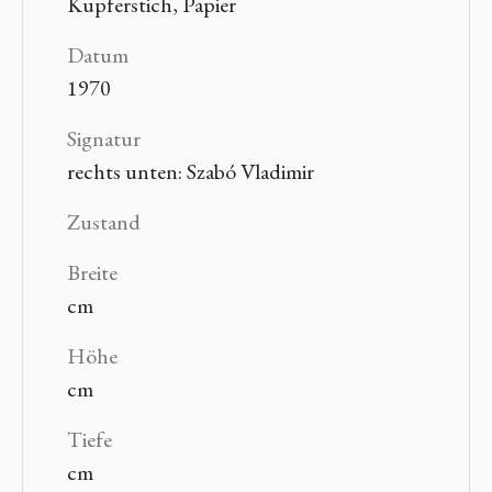
Kupferstich, Papier
Datum
1970
Signatur
rechts unten: Szabó Vladimir
Zustand
Breite
cm
Höhe
cm
Tiefe
cm