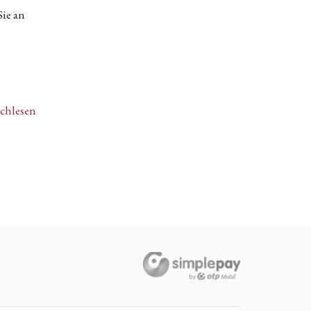
Sie an
achlesen