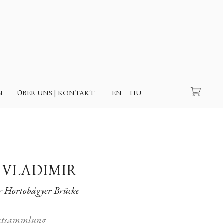
Suche
N
ÜBER UNS | KONTAKT
EN
HU
, VLADIMIR
r Hortobágyer Brücke
atsammlung