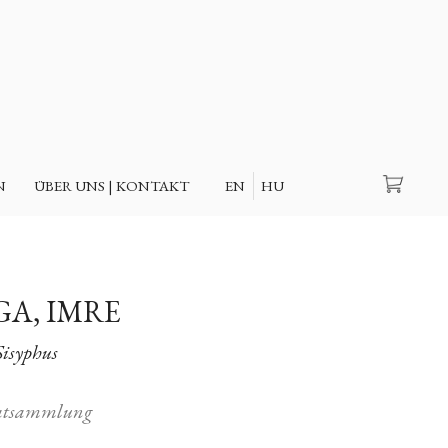
Suche
N
ÜBER UNS | KONTAKT
EN
HU
GA, IMRE
Sisyphus
atsammlung