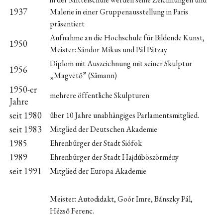
1937
Malerie in einer Gruppenausstellung in Paris
präsentiert
Aufnahme an die Hochschule für Bildende Kunst,
1950
Meister: Sándor Mikus und Pál Pátzay
Diplom mit Auszeichnung mit seiner Skulptur
1956
„Magvető” (Sämann)
1950-er
mehrere öffentliche Skulpturen
Jahre
seit 1980
über 10 Jahre unabhängiges Parlamentsmitglied.
seit 1983
Mitglied der Deutschen Akademie
1985
Ehrenbürger der Stadt Siófok
1989
Ehrenbürger der Stadt Hajdúböszörmény
seit 1991
Mitglied der Europa Akademie
Meister: Autodidakt, Goór Imre, Bánszky Pál,
Hézső Ferenc.