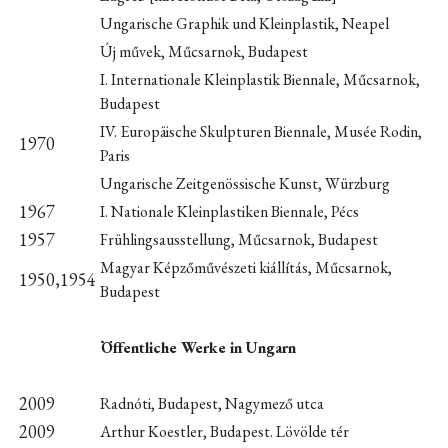
Ungarische Graphik und Kleinplastik, Neapel
Új művek, Műcsarnok, Budapest
I. Internationale Kleinplastik Biennale, Műcsarnok,
Budapest
IV. Europäische Skulpturen Biennale, Musée Rodin,
1970
Paris
Ungarische Zeitgenössische Kunst, Würzburg
1967
I. Nationale Kleinplastiken Biennale, Pécs
1957
Frühlingsausstellung, Műcsarnok, Budapest
Magyar Képzőművészeti kiállítás, Műcsarnok,
1950,1954
Budapest
Öffentliche Werke in Ungarn
2009
Radnóti, Budapest, Nagymező utca
2009
Arthur Koestler, Budapest. Lövölde tér