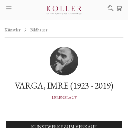
Suche
Künstler
Bildhauer
KAUF & VERKAUF
KÜNSTLER
KUNSTWERKE
AUKTION
AUSSTELLUNGEN
VARGA, IMRE (1923 - 2019)
NACHRICHTEN
ÜBER UNS | KONTAKT
LEBENSLAUF
EN
HU
KUNSTWERKE ZUM VERKAUF