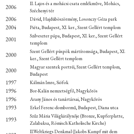
II. Lajos és a mohácsi csata emlékműve, Mohács,
2006
Széchenyi tér
2006
Dávid, Hajdúböszörmény, Losonczy Géza park
2004
Piéta, Budapest, XI. ker., Szent Gellért templom
Szilveszter pápa, Budapest, XI. ker., Szent Gellért
2001
templom
Szent Gellért püspök mártíromsága, Budapest, XI.
2000
ker., Szent Gellért templom
Magyar szentek portréi, Szent Gellért templom,
2000
Budapest
1997
Kálmán Imre, Siófok
1996
Bor-Kalán nemzetségfő, Nagykőrös
1996
Arany János és tanártársai, Nagykőrös
1993
Erkel Ferenc-dombormű, Budapest, Diana utca
Szűz Mária Világkirálynője (Bronze, Kupferplatte,
1993
Zalabaksa, Römisch Katholische Kirche)
II.Weltkriegs Denkmal (Jakobs Kampf mit dem