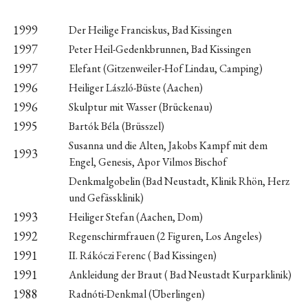
1999
Der Heilige Franciskus, Bad Kissingen
1997
Peter Heil-Gedenkbrunnen, Bad Kissingen
1997
Elefant (Gitzenweiler-Hof Lindau, Camping)
1996
Heiliger László-Büste (Aachen)
1996
Skulptur mit Wasser (Brückenau)
1995
Bartók Béla (Brüsszel)
Susanna und die Alten, Jakobs Kampf mit dem
1993
Engel, Genesis, Apor Vilmos Bischof
Denkmalgobelin (Bad Neustadt, Klinik Rhön, Herz
und Gefässklinik)
1993
Heiliger Stefan (Aachen, Dom)
1992
Regenschirmfrauen (2 Figuren, Los Angeles)
1991
II. Rákóczi Ferenc ( Bad Kissingen)
1991
Ankleidung der Braut ( Bad Neustadt Kurparklinik)
1988
Radnóti-Denkmal (Überlingen)