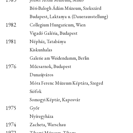
Béri-Balogh Ádám Múzeum, Szekszárd
Budapest, Laktanya u. (Dauerausstellung)
1982
Collegium Hungaricum, Wien
Vigadó Galéria, Budapest
1981
Népház, Tatabánya
Kiskunhalas
Galerie am Weidendamm, Berlin
1976
Műcsarnok, Budapest
Dunaújváros
Móra Ferenc Múzeum Képtára, Szeged
Siófok
Somogyi Képtár, Kaposvár
1975
Győr
Nyíregyháza
1974
Zacheta, Warschau
1972
Tihanyi Múzeum, Tihany