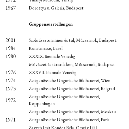
1967
Dorottya u. Galéria, Budapest
Gruppenausstellungen
2001
Szobrászaton innen és túl, Műcsarnok, Budapest.
1984
Kunstmesse, Basel
1980
XXXIX. Biennale Venedig
Művészet és társadalom, Műcsarnok, Budapest
1976
XXXVII. Biennale Venedig
1974
Zeitgenössiche Ungarische Bildhauerei, Wien
1973
Zeitgenössiche Ungarische Bildhauerei, Belgrad
Zeitgenössiche Ungarische Bildhauerei,
1972
Koppenhagen
Zeitgenössiche Ungarische Bildhauerei, Moskau
1971
Zeitgenössiche Ungarische Bildhauerei, Paris
Zagreb [mit Kondor Béla, Ország Lili]