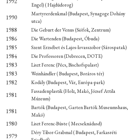
1992
Engel) ( Hajdúdorog)
Martyrerdenkmal (Budapest, Synagoge Dohány
1990
utca)
1988
Die Geburt der Venus (Siófok, Zentrum)
1986
Die Wartenden (Budapest, Óbuda)
1985
Szent Erzsébet és Lajos-lovasszobor (Sárospatak)
1984
Die Professoren (Debrecen, DOTE)
1983
Liszt Ferenc (Pécs, Bischofspalast)
1983
Weinhändler ( Budapest, Boráros tér)
1982
Kodály (Budapest, Vár, Európa-park)
Fassadenplastik (Holz, Makó, József Attila
1981
Múzeum)
Bartók (Budapest, Garten Bartók Museumshaus,
1981
Makó)
1980
Liszt Ferenc-Büste ( Mecseknádasd)
Déry Tibor-Grabmal ( Budapest, Farkasréti
1979
Friedhof)