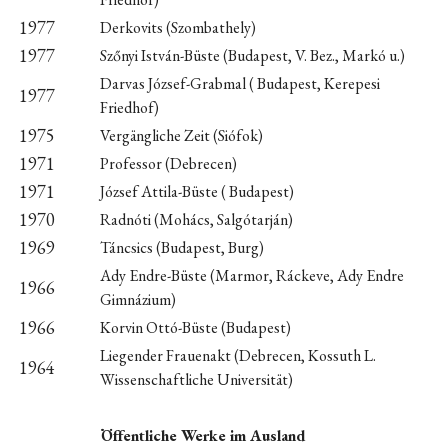
1977
Derkovits (Szombathely)
1977
Szőnyi István-Büste (Budapest, V. Bez., Markó u.)
Darvas József-Grabmal ( Budapest, Kerepesi
1977
Friedhof)
1975
Vergängliche Zeit (Siófok)
1971
Professor (Debrecen)
1971
József Attila-Büste ( Budapest)
1970
Radnóti (Mohács, Salgótarján)
1969
Táncsics (Budapest, Burg)
Ady Endre-Büste (Marmor, Ráckeve, Ady Endre
1966
Gimnázium)
1966
Korvin Ottó-Büste (Budapest)
Liegender Frauenakt (Debrecen, Kossuth L.
1964
Wissenschaftliche Universität)
Öffentliche Werke im Ausland