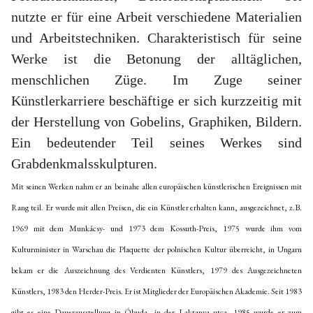
nutzte er für eine Arbeit verschiedene Materialien
und Arbeitstechniken. Charakteristisch für seine
Werke ist die Betonung der alltäglichen,
menschlichen Züge. Im Zuge seiner
Künstlerkarriere beschäftige er sich kurzzeitig mit
der Herstellung von Gobelins, Graphiken, Bildern.
Ein bedeutender Teil seines Werkes sind
Grabdenkmalsskulpturen.
Mit seinen Werken nahm er an beinahe allen europäischen künstlerischen Ereignissen mit
Rang teil. Er wurde mit allen Preisen, die ein Künstler erhalten kann, ausgezeichnet, z.B.
1969 mit dem Munkácsy- und 1973 dem Kossuth-Preis, 1975 wurde ihm vom
Kulturminister in Warschau die Plaquette der polnischen Kultur überreicht, in Ungarn
bekam er die Auszeichnung des Verdienten Künstlers, 1979 des Ausgezeichneten
Künstlers, 1983 den Herder-Preis. Er ist Mitglieder der Europäischen Akademie. Seit 1983
gibt es eine Dauerausstellung in Óbuda, in der Laktanya utca. 1985 wurde er zum