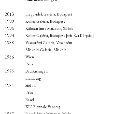
2013
Hegyvidék Galéria, Budapest
1999
Koller Galéria, Budapest
1996
Kálmán Imre Múzeum, Siófok
1993
Koller Galéria, Budapest [mit Éva Kárpáti]
1988
Veszprémi Galéria, Veszprém
Miskolci Galéria, Miskolc
1986
Wien
Paris
1985
Bad Kissingen
Hamburg
1984
Siófok
Paks
Basel
XLI. Biennale Venedig
1983
József Attila Múzeum, Makó