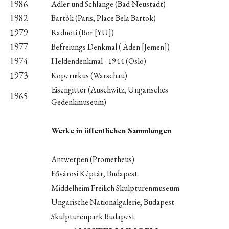
1986
Adler und Schlange (Bad-Neustadt)
1982
Bartók (Paris, Place Bela Bartok)
1979
Radnóti (Bor [YU])
1977
Befreiungs Denkmal ( Aden [Jemen])
1974
Heldendenkmal - 1944 (Oslo)
1973
Kopernikus (Warschau)
Eisengitter (Auschwitz, Ungarisches
1965
Gedenkmuseum)
Werke in öffentlichen Sammlungen
Antwerpen (Prometheus)
Fővárosi Képtár, Budapest
Middelheim Freilich Skulpturenmuseum
Ungarische Nationalgalerie, Budapest
Skulpturenpark Budapest