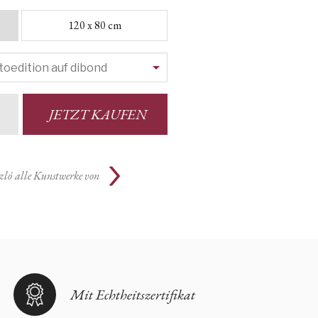
120 x 80 cm
JETZT KAUFEN
zló
alle Kunstwerke von
Mit Echtheitszertifikat