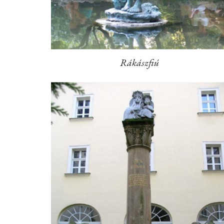
Rákászfiú