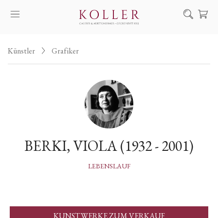
Suche
Künstler
Grafiker
KAUF & VERKAUF
KÜNSTLER
KUNSTWERKE
AUKTION
AUSSTELLUNGEN
BERKI, VIOLA (1932 - 2001)
NACHRICHTEN
ÜBER UNS | KONTAKT
LEBENSLAUF
EN
HU
KUNSTWERKE ZUM VERKAUF