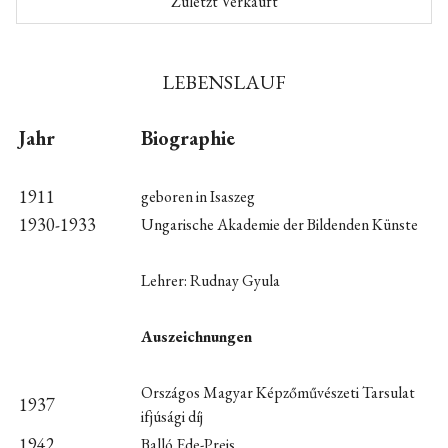
Zuletzt Verkauft
LEBENSLAUF
Jahr
Biographie
1911
geboren in Isaszeg
1930-1933
Ungarische Akademie der Bildenden Künste
Lehrer: Rudnay Gyula
Auszeichnungen
Országos Magyar Képzőművészeti Tarsulat
1937
ifjúsági díj
1942
Balló Ede-Preis