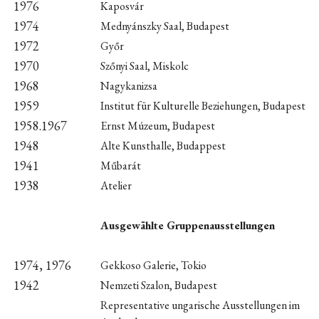
1976
Kaposvár
1974
Mednyánszky Saal, Budapest
1972
Győr
1970
Szőnyi Saal, Miskolc
1968
Nagykanizsa
1959
Institut für Kulturelle Beziehungen, Budapest
1958.1967
Ernst Múzeum, Budapest
1948
Alte Kunsthalle, Budappest
1941
Műbarát
1938
Atelier
Ausgewählte Gruppenausstellungen
1974, 1976
Gekkoso Galerie, Tokio
1942
Nemzeti Szalon, Budapest
Representative ungarische Ausstellungen im