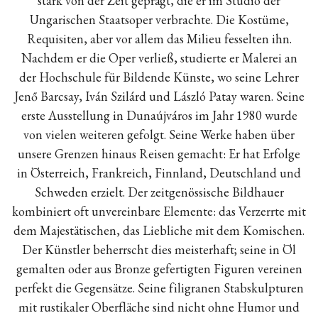
stark von der Zeit geprägt, die er im Studio der
Ungarischen Staatsoper verbrachte. Die Kostüme,
Requisiten, aber vor allem das Milieu fesselten ihn.
Nachdem er die Oper verließ, studierte er Malerei an
der Hochschule für Bildende Künste, wo seine Lehrer
Jenő Barcsay, Iván Szilárd und László Patay waren. Seine
erste Ausstellung in Dunaújváros im Jahr 1980 wurde
von vielen weiteren gefolgt. Seine Werke haben über
unsere Grenzen hinaus Reisen gemacht: Er hat Erfolge
in Österreich, Frankreich, Finnland, Deutschland und
Schweden erzielt. Der zeitgenössische Bildhauer
kombiniert oft unvereinbare Elemente: das Verzerrte mit
dem Majestätischen, das Liebliche mit dem Komischen.
Der Künstler beherrscht dies meisterhaft; seine in Öl
gemalten oder aus Bronze gefertigten Figuren vereinen
perfekt die Gegensätze. Seine filigranen Stabskulpturen
mit rustikaler Oberfläche sind nicht ohne Humor und