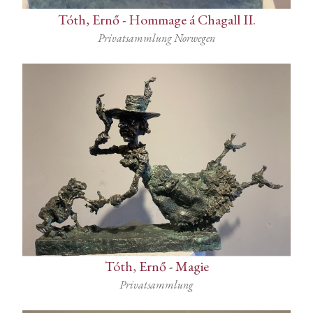
Tóth, Ernő
-
Hommage á Chagall II.
Privatsammlung Norwegen
Tóth, Ernő
-
Magie
Privatsammlung