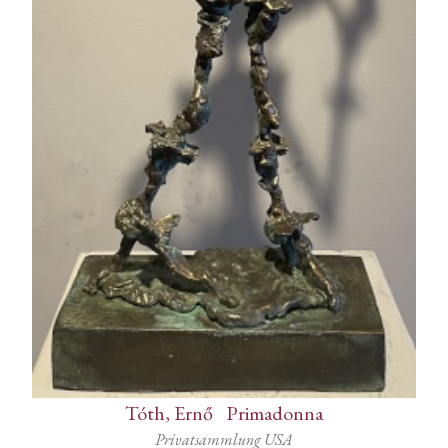
Tóth, Ernő
-
Primadonna
Privatsammlung USA