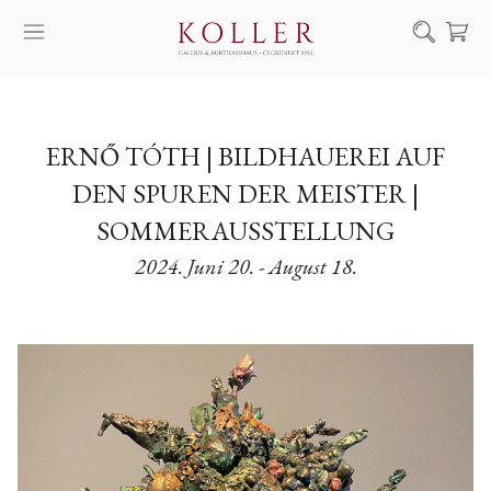
Suche
KAUF & VERKAUF
ERNŐ TÓTH | BILDHAUEREI AUF
KÜNSTLER
DEN SPUREN DER MEISTER |
KUNSTWERKE
SOMMERAUSSTELLUNG
AUKTION
2024. Juni 20. - August 18.
AUSSTELLUNGEN
NACHRICHTEN
ÜBER UNS | KONTAKT
EN
HU