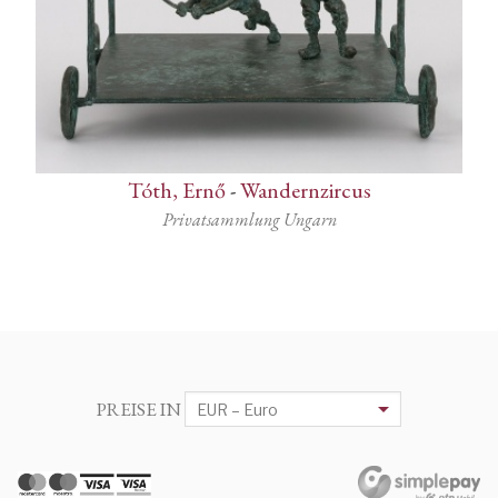
Tóth, Ernő
-
Wandernzircus
Privatsammlung Ungarn
PREISE IN