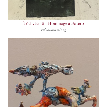
Tóth, Ernő
-
Hommage á Botero
Privatsammlung