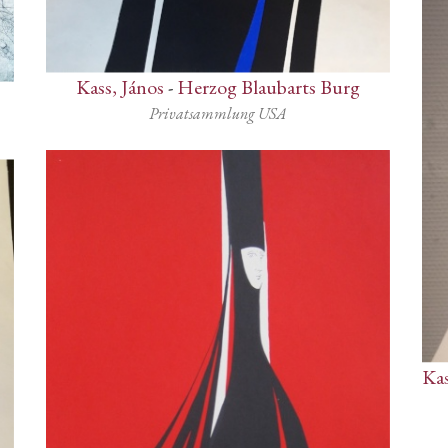
Kass, János
-
Herzog Blaubarts Burg
Privatsammlung USA
Kas