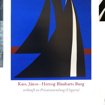
Kass, János
-
Herzog Blaubarts Burg
verkauft an Privatsammlung (Ungarn)