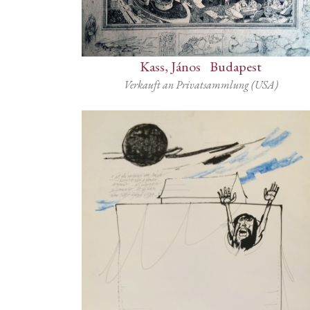
Kass, János
-
Budapest
Verkauft an Privatsammlung (USA)