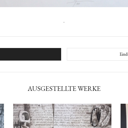
.
Eind
AUSGESTELLTE WERKE