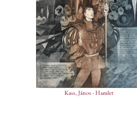
Kass, János
-
Hamlet