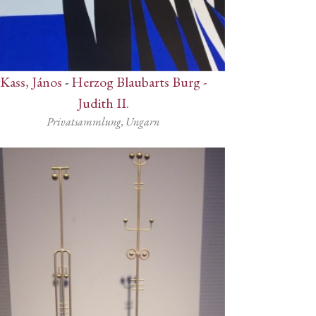
Kass, János
-
Herzog Blaubarts Burg -
Judith II.
Privatsammlung, Ungarn