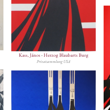
Kass, János
-
Herzog Blaubarts Burg
Privatsammlung USA