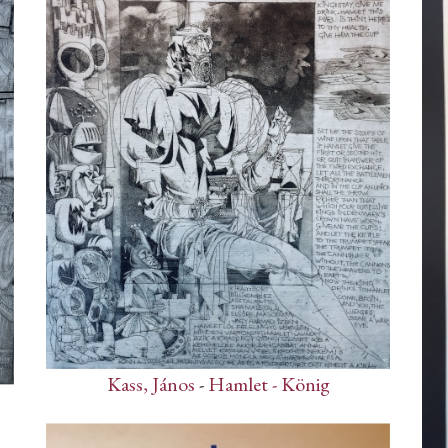
Kass, János
-
Hamlet - König