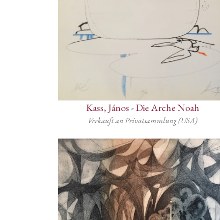
Kass, János
-
Die Arche Noah
Verkauft an Privatsammlung (USA)