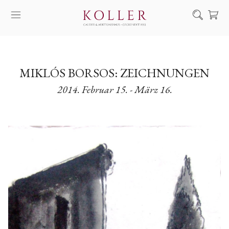
Suche
KAUF & VERKAUF
MIKLÓS BORSOS: ZEICHNUNGEN
KÜNSTLER
2014. Februar 15. - März 16.
KUNSTWERKE
AUKTION
AUSSTELLUNGEN
NACHRICHTEN
ÜBER UNS | KONTAKT
EN
HU