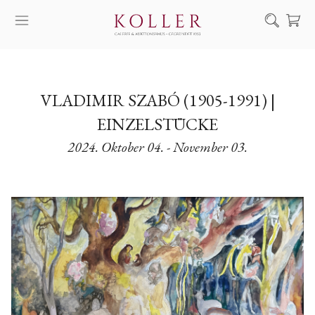
Suche
KAUF & VERKAUF
VLADIMIR SZABÓ (1905-1991) |
KÜNSTLER
EINZELSTÜCKE
KUNSTWERKE
2024. Oktober 04. - November 03.
AUKTION
AUSSTELLUNGEN
NACHRICHTEN
ÜBER UNS | KONTAKT
EN
HU