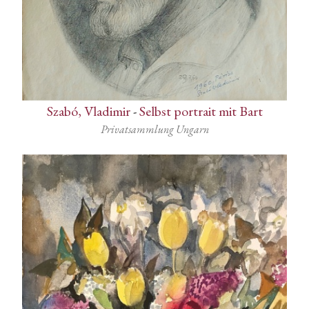
Szabó, Vladimir
-
Selbst portrait mit Bart
Privatsammlung Ungarn