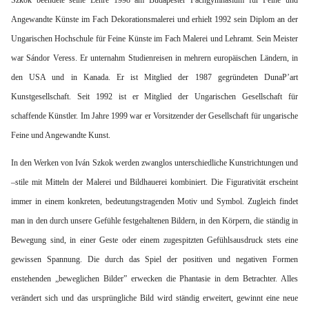
Szkok beendete seine Lehre 1998 am Budapester Fachgymnasium für Feine und
Angewandte Künste im Fach Dekorationsmalerei und erhielt 1992 sein Diplom an der
Ungarischen Hochschule für Feine Künste im Fach Malerei und Lehramt. Sein Meister
war Sándor Veress. Er unternahm Studienreisen in mehrern europäischen Ländern, in
den USA und in Kanada. Er ist Mitglied der 1987 gegründeten DunaP’art
Kunstgesellschaft. Seit 1992 ist er Mitglied der Ungarischen Gesellschaft für
schaffende Künstler. Im Jahre 1999 war er Vorsitzender der Gesellschaft für ungarische
Feine und Angewandte Kunst.
In den Werken von Iván Szkok werden zwanglos unterschiedliche Kunstrichtungen und
–stile mit Mitteln der Malerei und Bildhauerei kombiniert. Die Figurativität erscheint
immer in einem konkreten, bedeutungstragenden Motiv und Symbol. Zugleich findet
man in den durch unsere Gefühle festgehaltenen Bildern, in den Körpern, die ständig in
Bewegung sind, in einer Geste oder einem zugespitzten Gefühlsausdruck stets eine
gewissen Spannung. Die durch das Spiel der positiven und negativen Formen
enstehenden „beweglichen Bilder” erwecken die Phantasie in dem Betrachter. Alles
verändert sich und das ursprüngliche Bild wird ständig erweitert, gewinnt eine neue