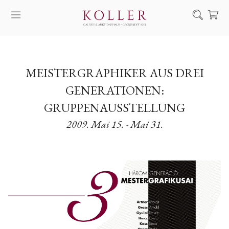
Suche
KAUF & VERKAUF
MEISTERGRAPHIKER AUS DREI
KÜNSTLER
GENERATIONEN:
KUNSTWERKE
GRUPPENAUSSTELLUNG
AUKTION
2009. Mai 15. - Mai 31.
AUSSTELLUNGEN
NACHRICHTEN
ÜBER UNS | KONTAKT
EN
HU