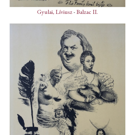
Gyulai, Líviusz
-
Balzac II.