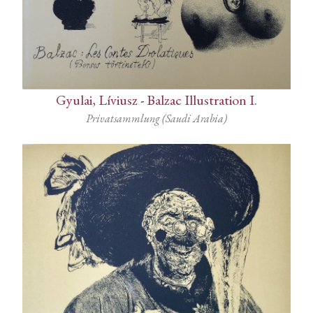
Gyulai, Líviusz
-
Balzac Illustration I.
Privatsammlung (Saudi Arabia)