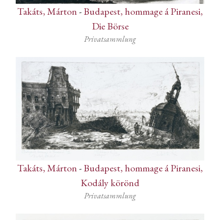
Takáts, Márton
-
Budapest, hommage á Piranesi,
Die Börse
Privatsammlung
Takáts, Márton
-
Budapest, hommage á Piranesi,
Kodály körönd
Privatsammlung