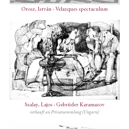
Orosz, István
-
Velazques spectaculum
Szalay, Lajos
-
Gebrüder Karamazov
verkauft an Privatsammlung (Ungarn)