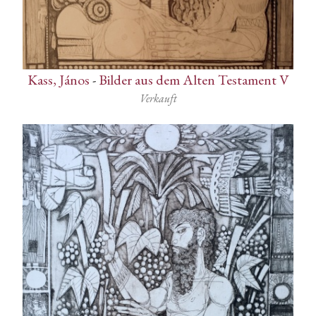
Kass, János
-
Bilder aus dem Alten Testament V
Verkauft