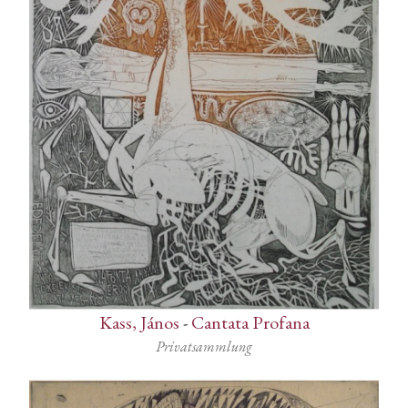
Kass, János
-
Cantata Profana
Privatsammlung