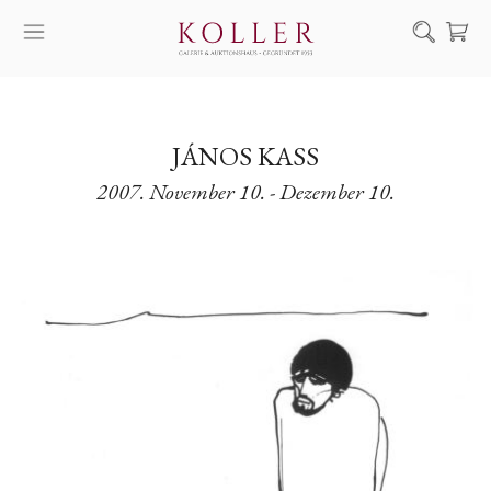
Suche
KAUF & VERKAUF
JÁNOS KASS
KÜNSTLER
2007. November 10. - Dezember 10.
KUNSTWERKE
AUKTION
AUSSTELLUNGEN
NACHRICHTEN
ÜBER UNS | KONTAKT
EN
HU