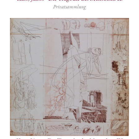
Privatsammlung