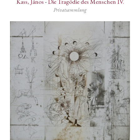
Kass, János
-
Die Tragödie des Menschen IV.
Privatsammlung