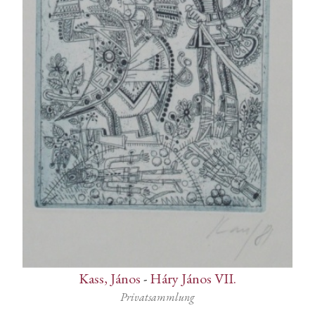
Kass, János
-
Háry János VII.
Privatsammlung