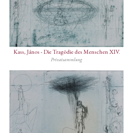
Kass, János
-
Die Tragödie des Menschen XIV.
Privatsammlung