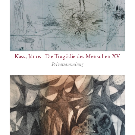
Kass, János
-
Die Tragödie des Menschen XV.
Privatsammlung