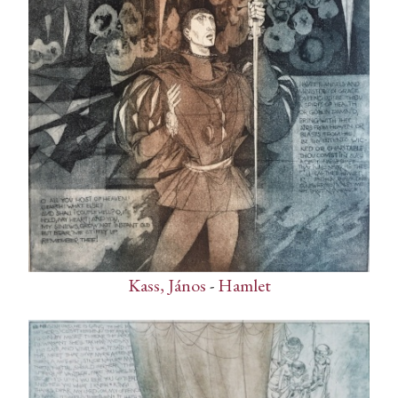
Kass, János
-
Hamlet