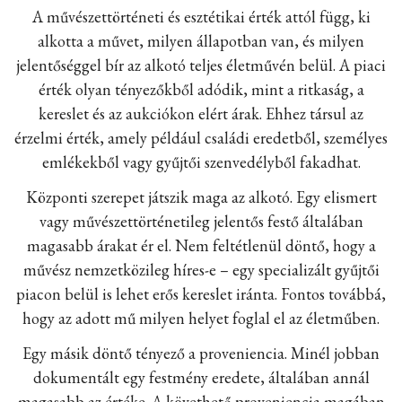
A művészettörténeti és esztétikai érték attól függ, ki
alkotta a művet, milyen állapotban van, és milyen
jelentőséggel bír az alkotó teljes életművén belül. A piaci
érték olyan tényezőkből adódik, mint a ritkaság, a
kereslet és az aukciókon elért árak. Ehhez társul az
érzelmi érték, amely például családi eredetből, személyes
emlékekből vagy gyűjtői szenvedélyből fakadhat.
Központi szerepet játszik maga az alkotó. Egy elismert
vagy művészettörténetileg jelentős festő általában
magasabb árakat ér el. Nem feltétlenül döntő, hogy a
művész nemzetközileg híres-e – egy specializált gyűjtői
piacon belül is lehet erős kereslet iránta. Fontos továbbá,
hogy az adott mű milyen helyet foglal el az életműben.
Egy másik döntő tényező a proveniencia. Minél jobban
dokumentált egy festmény eredete, általában annál
magasabb az értéke. A követhető proveniencia magában