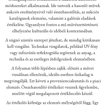
módszereket alkalmaznak. Ide tartozik a hasonló művek
aukciós eredményeivel való összehasonlítás, az aukciós
katalógusok elemzése, valamint a galériás eladások
értékelése. Ugyanilyen fontos a mű művészettörténeti
elhelyezése kulturális és időbeli kontextusában.
A szignó szintén szerepet játszhat, de mindig kritikusan
kell vizsgálni. Technikai vizsgálatok, például UV-fény
vagy infravörös reflektográfia segítenek az anyag, a
technika és az esetleges átdolgozások elemzésében.
A folyamat több lépésben zajlik: először a művet
vizuálisan ellenőrzik, ideális esetben fizikailag is
megvizsgálják. Ezt követi a provenienciakutatás és a piaci
elemzés. Összehasonlító értékeket vesznek figyelembe,
mielőtt végül megalapozott értékbecslés készül.
Az értékelés költsége az elemzés mélységétől függ. Egy