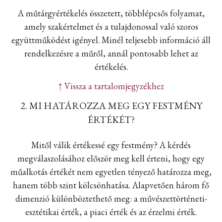
A műtárgyértékelés összetett, többlépcsős folyamat,
amely szakértelmet és a tulajdonossal való szoros
együttműködést igényel. Minél teljesebb információ áll
rendelkezésre a műről, annál pontosabb lehet az
értékelés.
↑ Vissza a tartalomjegyzékhez
2. MI HATÁROZZA MEG EGY FESTMÉNY
ÉRTÉKÉT?
Mitől válik értékessé egy festmény? A kérdés
megválaszolásához először meg kell érteni, hogy egy
műalkotás értékét nem egyetlen tényező határozza meg,
hanem több szint kölcsönhatása. Alapvetően három fő
dimenzió különböztethető meg: a művészettörténeti-
esztétikai érték, a piaci érték és az érzelmi érték.