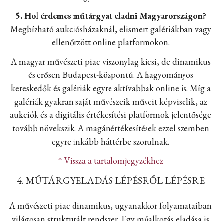
5. Hol érdemes műtárgyat eladni Magyarországon?
Megbízható aukciósházaknál, elismert galériákban vagy
ellenőrzött online platformokon.
A magyar művészeti piac viszonylag kicsi, de dinamikus
és erősen Budapest-központú. A hagyományos
kereskedők és galériák egyre aktívabbak online is. Míg a
galériák gyakran saját művészeik műveit képviselik, az
aukciók és a digitális értékesítési platformok jelentősége
tovább növekszik. A magánértékesítések ezzel szemben
egyre inkább háttérbe szorulnak.
↑ Vissza a tartalomjegyzékhez
4. MŰTÁRGYELADÁS LÉPÉSRŐL LÉPÉSRE
A művészeti piac dinamikus, ugyanakkor folyamataiban
világosan strukturált rendszer. Egy műalkotás eladása is