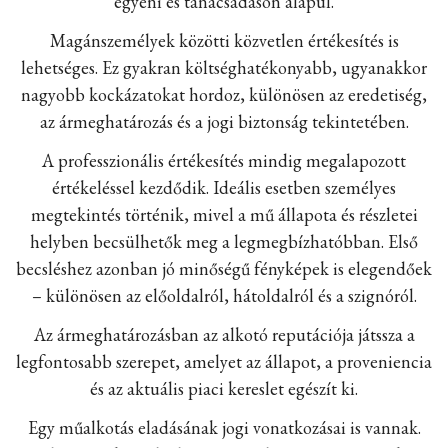
egyéni és tanácsadáson alapul.
Magánszemélyek közötti közvetlen értékesítés is
lehetséges. Ez gyakran költséghatékonyabb, ugyanakkor
nagyobb kockázatokat hordoz, különösen az eredetiség,
az ármeghatározás és a jogi biztonság tekintetében.
A professzionális értékesítés mindig megalapozott
értékeléssel kezdődik. Ideális esetben személyes
megtekintés történik, mivel a mű állapota és részletei
helyben becsülhetők meg a legmegbízhatóbban. Első
becsléshez azonban jó minőségű fényképek is elegendőek
– különösen az előoldalról, hátoldalról és a szignóról.
Az ármeghatározásban az alkotó reputációja játssza a
legfontosabb szerepet, amelyet az állapot, a proveniencia
és az aktuális piaci kereslet egészít ki.
Egy műalkotás eladásának jogi vonatkozásai is vannak.