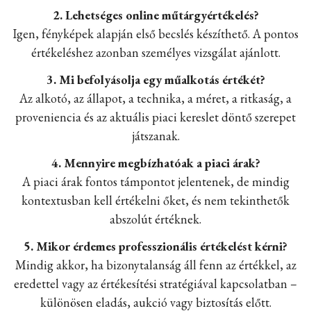
2. Lehetséges online műtárgyértékelés?
Igen, fényképek alapján első becslés készíthető. A pontos
értékeléshez azonban személyes vizsgálat ajánlott.
3. Mi befolyásolja egy műalkotás értékét?
Az alkotó, az állapot, a technika, a méret, a ritkaság, a
proveniencia és az aktuális piaci kereslet döntő szerepet
játszanak.
4. Mennyire megbízhatóak a piaci árak?
A piaci árak fontos támpontot jelentenek, de mindig
kontextusban kell értékelni őket, és nem tekinthetők
abszolút értéknek.
5. Mikor érdemes professzionális értékelést kérni?
Mindig akkor, ha bizonytalanság áll fenn az értékkel, az
eredettel vagy az értékesítési stratégiával kapcsolatban –
különösen eladás, aukció vagy biztosítás előtt.