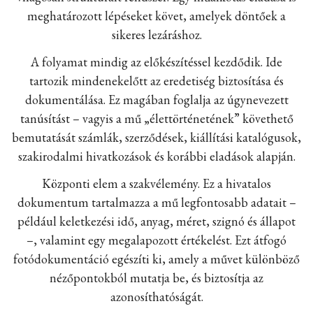
meghatározott lépéseket követ, amelyek döntőek a
sikeres lezáráshoz.
A folyamat mindig az előkészítéssel kezdődik. Ide
tartozik mindenekelőtt az eredetiség biztosítása és
dokumentálása. Ez magában foglalja az úgynevezett
tanúsítást – vagyis a mű „élettörténetének” követhető
bemutatását számlák, szerződések, kiállítási katalógusok,
szakirodalmi hivatkozások és korábbi eladások alapján.
Központi elem a szakvélemény. Ez a hivatalos
dokumentum tartalmazza a mű legfontosabb adatait –
például keletkezési idő, anyag, méret, szignó és állapot
–, valamint egy megalapozott értékelést. Ezt átfogó
fotódokumentáció egészíti ki, amely a művet különböző
nézőpontokból mutatja be, és biztosítja az
azonosíthatóságát.