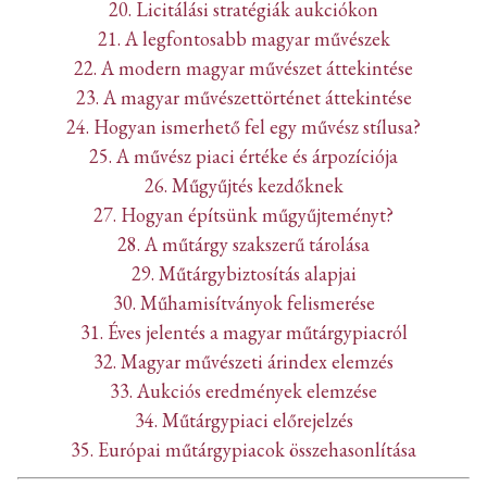
20. Licitálási stratégiák aukciókon
21. A legfontosabb magyar művészek
22. A modern magyar művészet áttekintése
23. A magyar művészettörténet áttekintése
24. Hogyan ismerhető fel egy művész stílusa?
25. A művész piaci értéke és árpozíciója
26. Műgyűjtés kezdőknek
27. Hogyan építsünk műgyűjteményt?
28. A műtárgy szakszerű tárolása
29. Műtárgybiztosítás alapjai
30. Műhamisítványok felismerése
31. Éves jelentés a magyar műtárgypiacról
32. Magyar művészeti árindex elemzés
33. Aukciós eredmények elemzése
34. Műtárgypiaci előrejelzés
35. Európai műtárgypiacok összehasonlítása