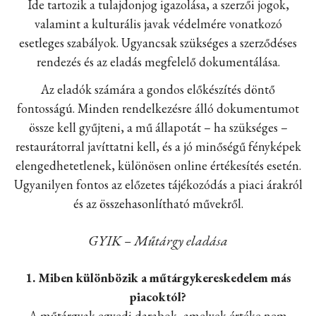
Ide tartozik a tulajdonjog igazolása, a szerzői jogok,
valamint a kulturális javak védelmére vonatkozó
esetleges szabályok. Ugyancsak szükséges a szerződéses
rendezés és az eladás megfelelő dokumentálása.
Az eladók számára a gondos előkészítés döntő
fontosságú. Minden rendelkezésre álló dokumentumot
össze kell gyűjteni, a mű állapotát – ha szükséges –
restaurátorral javíttatni kell, és a jó minőségű fényképek
elengedhetetlenek, különösen online értékesítés esetén.
Ugyanilyen fontos az előzetes tájékozódás a piaci árakról
és az összehasonlítható művekről.
GYIK – Műtárgy eladása
1. Miben különbözik a műtárgykereskedelem más
piacoktól?
A műtárgyak egyedi darabok, amelyek értéke nem