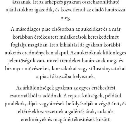
játszanak. Itt az árképzés gyakran összehasonlítható
ajánlatokhoz igazodik, és közvetlenül az eladó határozza
meg.
A másodlagos piac elsősorban az aukciókat és a már
korábban értékesített műalkotások kereskedelmét
foglalja magában. Itt a kikiáltási ár gyakran korábbi
aukciós eredményeken alapul. Az aukcióknak különleges
jelentőségük van, mivel trendeket határoznak meg, és
bizonyos művészeket, korszakokat vagy stílusirányzatokat
a piac fókuszába helyeznek.
Az árkülönbségek gyakran az egyes értékesítési
csatornákból is adódnak. A rejtett költségek, például
jutalékok, díjak vagy árrések befolyásolják a végső árat, és
eltérésekhez vezetnek a galériás árak, aukciós
eredmények és magánértékesítések között.