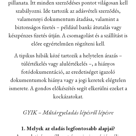
pillanata. Itt minden szerződéses pontot világosan kell
szabályozni. Ide tartozik az adásvételi szerződés,
valamennyi dokumentum átadása, valamint a
biztonságos fizetés – például banki átutalás vagy
készpénzes fizetés útján. A csomagolást és a szállítást is
előre egyértelműen rögzíteni kell.
A tipikus hibák közé tartozik a helytelen árazás –
túlértékelés vagy alulértékelés –, a hiányos
fotódokumentáció, az eredetiséget igazoló
dokumentumok hiánya vagy a jogi keretek elégtelen
ismerete. A gondos előkészítés segít elkerülni ezeket a
kockázatokat.
GYIK – Műtárgyeladás lépésről lépésre
1. Melyek az eladás legfontosabb alapjai?