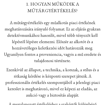
1. HOGYAN MŰKÖDIK A
MŰTÁRGYÉRTÉKELÉS?
A műtárgyértékelés egy műalkotás piaci értékének
meghatározására irányuló folyamat. Ez az eljárás gyakran
detektívmunkához hasonlít, mivel több tényezőt kell
lépésről lépésre elemezni. Először az alkotót és a
hozzávetőleges keletkezési időt határozzák meg.
Ugyanilyen fontos a proveniencia, vagyis a mű eredete és
tulajdonosi története.
Ezenkívül az állapot, a technika, a korszak, a stílus és a
ritkaság kérdése is központi szerepet játszik. A
professzionális értékelés szempontjából a jelenlegi piaci
kereslet is meghatározó, mivel ez képezi az eladás, az
aukció vagy a biztosítás alapját.
A megalapozott értékeléshez a szakértők különböző