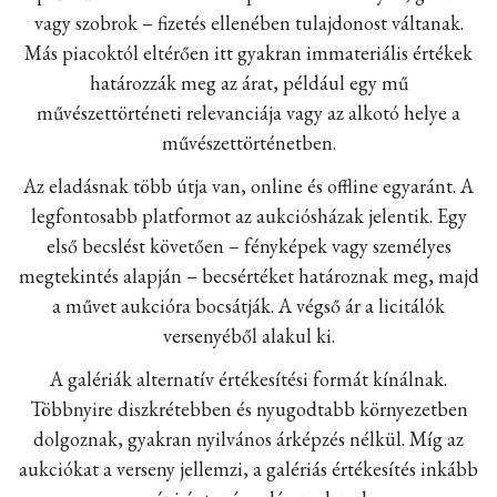
vagy szobrok – fizetés ellenében tulajdonost váltanak.
Más piacoktól eltérően itt gyakran immateriális értékek
határozzák meg az árat, például egy mű
művészettörténeti relevanciája vagy az alkotó helye a
művészettörténetben.
Az eladásnak több útja van, online és offline egyaránt. A
legfontosabb platformot az aukciósházak jelentik. Egy
első becslést követően – fényképek vagy személyes
megtekintés alapján – becsértéket határoznak meg, majd
a művet aukcióra bocsátják. A végső ár a licitálók
versenyéből alakul ki.
A galériák alternatív értékesítési formát kínálnak.
Többnyire diszkrétebben és nyugodtabb környezetben
dolgoznak, gyakran nyilvános árképzés nélkül. Míg az
aukciókat a verseny jellemzi, a galériás értékesítés inkább