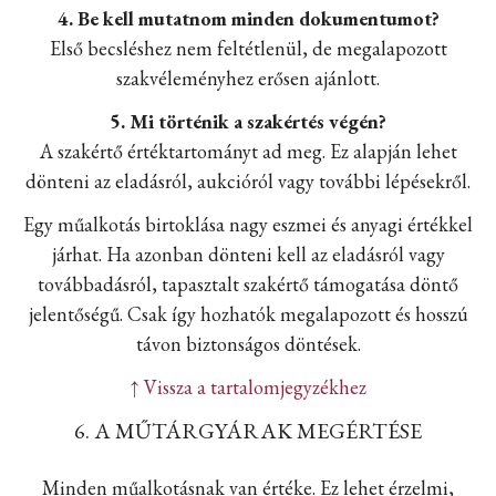
4. Be kell mutatnom minden dokumentumot?
Első becsléshez nem feltétlenül, de megalapozott
szakvéleményhez erősen ajánlott.
5. Mi történik a szakértés végén?
A szakértő értéktartományt ad meg. Ez alapján lehet
dönteni az eladásról, aukcióról vagy további lépésekről.
Egy műalkotás birtoklása nagy eszmei és anyagi értékkel
járhat. Ha azonban dönteni kell az eladásról vagy
továbbadásról, tapasztalt szakértő támogatása döntő
jelentőségű. Csak így hozhatók megalapozott és hosszú
távon biztonságos döntések.
↑ Vissza a tartalomjegyzékhez
6. A MŰTÁRGYÁRAK MEGÉRTÉSE
Minden műalkotásnak van értéke. Ez lehet érzelmi,