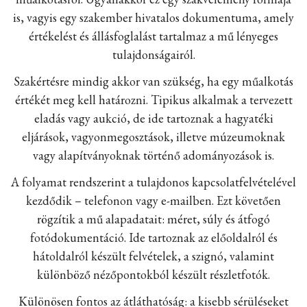
is, vagyis egy szakember hivatalos dokumentuma, amely
értékelést és állásfoglalást tartalmaz a mű lényeges
tulajdonságairól.
Szakértésre mindig akkor van szükség, ha egy műalkotás
értékét meg kell határozni. Tipikus alkalmak a tervezett
eladás vagy aukció, de ide tartoznak a hagyatéki
eljárások, vagyonmegosztások, illetve múzeumoknak
vagy alapítványoknak történő adományozások is.
A folyamat rendszerint a tulajdonos kapcsolatfelvételével
kezdődik – telefonon vagy e-mailben. Ezt követően
rögzítik a mű alapadatait: méret, súly és átfogó
fotódokumentáció. Ide tartoznak az előoldalról és
hátoldalról készült felvételek, a szignó, valamint
különböző nézőpontokból készült részletfotók.
Különösen fontos az átláthatóság: a kisebb sérüléseket