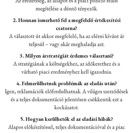
Az eredetiség, az állapot és a piaci pozíció reális
megítélése a döntő tényezők.
2. Honnan ismerhető fel a megfelelő értékesítési
csatorna?
A választott út akkor megfelelő, ha az elérni kívánt ár
teljesül – vagy akár meghaladja azt.
3. Milyen árstratégiát érdemes választani?
A stratégiának a költségekhez, az időkerethez és a
várható piaci eredményhez kell igazodnia.
4. Felmerülhetnek problémák az eladás után?
Igen, reklamációk előfordulhatnak. A világos szerződések
és a teljes dokumentáció jelentősen csökkentik ezt a
kockázatot.
5. Hogyan kerülhetők el az eladási hibák?
Alapos előkészítéssel, teljes dokumentációval és a piac