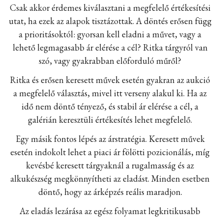
Csak akkor érdemes kiválasztani a megfelelő értékesítési
utat, ha ezek az alapok tisztázottak. A döntés erősen függ
a prioritásoktól: gyorsan kell eladni a művet, vagy a
lehető legmagasabb ár elérése a cél? Ritka tárgyról van
szó, vagy gyakrabban előforduló műről?
Ritka és erősen keresett művek esetén gyakran az aukció
a megfelelő választás, mivel itt verseny alakul ki. Ha az
idő nem döntő tényező, és stabil ár elérése a cél, a
galérián keresztüli értékesítés lehet megfelelő.
Egy másik fontos lépés az árstratégia. Keresett művek
esetén indokolt lehet a piaci ár fölötti pozicionálás, míg
kevésbé keresett tárgyaknál a rugalmasság és az
alkukészség megkönnyítheti az eladást. Minden esetben
döntő, hogy az árképzés reális maradjon.
Az eladás lezárása az egész folyamat legkritikusabb