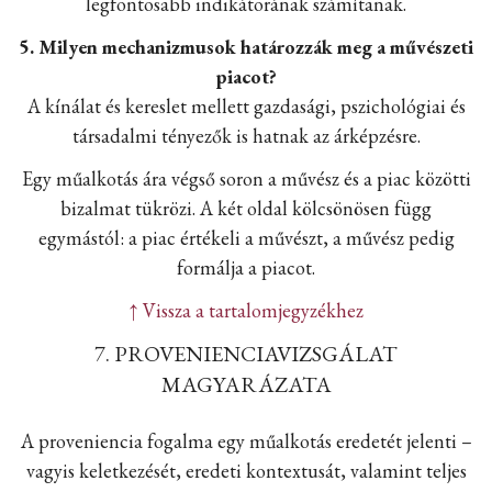
legfontosabb indikátorának számítanak.
5. Milyen mechanizmusok határozzák meg a művészeti
piacot?
A kínálat és kereslet mellett gazdasági, pszichológiai és
társadalmi tényezők is hatnak az árképzésre.
Egy műalkotás ára végső soron a művész és a piac közötti
bizalmat tükrözi. A két oldal kölcsönösen függ
egymástól: a piac értékeli a művészt, a művész pedig
formálja a piacot.
↑ Vissza a tartalomjegyzékhez
7. PROVENIENCIAVIZSGÁLAT
MAGYARÁZATA
A proveniencia fogalma egy műalkotás eredetét jelenti –
vagyis keletkezését, eredeti kontextusát, valamint teljes