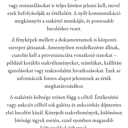
vagy restaurálásokat is teljes körűen jelezni kell, mivel
ezek befolyásolják az értékelést. A nyílt kommunikáció
megkönnyíti a szakértő munkáját, és pontosabb
becsléshez vezet.
A fényképek mellett a dokumentumok is központi
szerepet játszanak. Amennyiben rendelkezésre állnak,
csatolni kell a provenienciára vonatkozó iratokat –
például korábbi szakvéleményeket, számlákat, kiállítási
igazolásokat vagy szakirodalmi hivatkozásokat. Ezek az
információk fontos alapot jelentenek az érték
meghatározásához.
A szakértés költsége erősen függ a céltól. Értékesítési
vagy aukciós célból sok galéria és aukciósház díjmentes
első becslést kínál. Kiterjedt szakvélemények, különösen
bírósági ügyek esetén, ezzel szemben magasabb
költségekkel járhatnak.