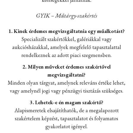
GYIK – Műtárgy-szakértés
1. Kinek érdemes megvizsgáltatnia egy műalkotást?
Specializált szakértőkkel, galériákkal vagy
aukciósházakkal, amelyek megfelelő tapasztalattal
rendelkeznek az adott piaci szegmensben.
2. Milyen műveket érdemes szakértővel
megvizsgáltatni?
Minden olyan tárgyat, amelynek releváns értéke lehet,
vagy amelynél jogi vagy pénzügyi tisztázás szükséges.
3. Lehetek-e én magam szakértő?
Alapismeretek elsajátíthatók, de a megalapozott
szakértelem képzést, tapasztalatot és folyamatos
gyakorlatot igényel.