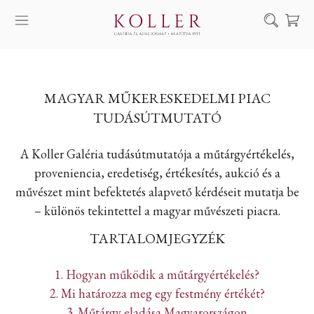
Keresés
SZOLGÁLTATÁSAINK
MAGYAR MŰKERESKEDELMI PIAC
MŰVÉSZEINK
TUDÁSÚTMUTATÓ
ALKOTÁSOK
A Koller Galéria tudásútmutatója a műtárgyértékelés,
AUKCIÓ
proveniencia, eredetiség, értékesítés, aukció és a
KIÁLLÍTÁSAINK
művészet mint befektetés alapvető kérdéseit mutatja be
HÍREINK
– különös tekintettel a magyar művészeti piacra.
RÓLUNK
TARTALOMJEGYZÉK
EN
DE
1. Hogyan működik a műtárgyértékelés?
2. Mi határozza meg egy festmény értékét?
3. Műtárgy eladása Magyarországon