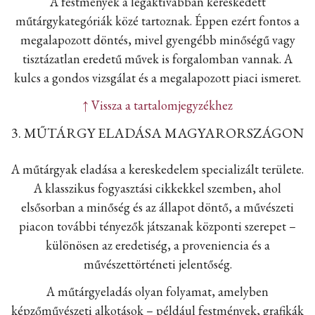
A festmények a legaktívabban kereskedett
műtárgykategóriák közé tartoznak. Éppen ezért fontos a
megalapozott döntés, mivel gyengébb minőségű vagy
tisztázatlan eredetű művek is forgalomban vannak. A
kulcs a gondos vizsgálat és a megalapozott piaci ismeret.
↑ Vissza a tartalomjegyzékhez
3. MŰTÁRGY ELADÁSA MAGYARORSZÁGON
A műtárgyak eladása a kereskedelem specializált területe.
A klasszikus fogyasztási cikkekkel szemben, ahol
elsősorban a minőség és az állapot döntő, a művészeti
piacon további tényezők játszanak központi szerepet –
különösen az eredetiség, a proveniencia és a
művészettörténeti jelentőség.
A műtárgyeladás olyan folyamat, amelyben
képzőművészeti alkotások – például festmények, grafikák