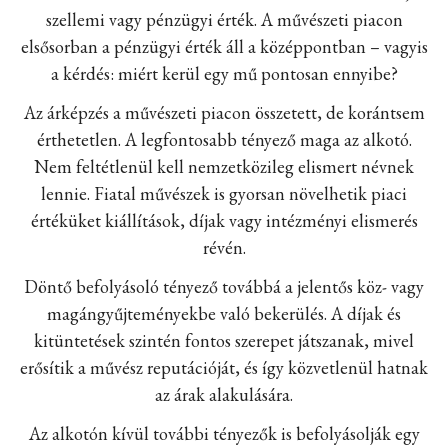
szellemi vagy pénzügyi érték. A művészeti piacon
elsősorban a pénzügyi érték áll a középpontban – vagyis
a kérdés: miért kerül egy mű pontosan ennyibe?
Az árképzés a művészeti piacon összetett, de korántsem
érthetetlen. A legfontosabb tényező maga az alkotó.
Nem feltétlenül kell nemzetközileg elismert névnek
lennie. Fiatal művészek is gyorsan növelhetik piaci
értéküket kiállítások, díjak vagy intézményi elismerés
révén.
Döntő befolyásoló tényező továbbá a jelentős köz- vagy
magángyűjteményekbe való bekerülés. A díjak és
kitüntetések szintén fontos szerepet játszanak, mivel
erősítik a művész reputációját, és így közvetlenül hatnak
az árak alakulására.
Az alkotón kívül további tényezők is befolyásolják egy