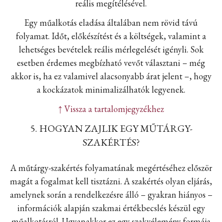
reális megítélésével.
Egy műalkotás eladása általában nem rövid távú
folyamat. Időt, előkészítést és a költségek, valamint a
lehetséges bevételek reális mérlegelését igényli. Sok
esetben érdemes megbízható vevőt választani – még
akkor is, ha ez valamivel alacsonyabb árat jelent –, hogy
a kockázatok minimalizálhatók legyenek.
↑ Vissza a tartalomjegyzékhez
5. HOGYAN ZAJLIK EGY MŰTÁRGY-
SZAKÉRTÉS?
A műtárgy-szakértés folyamatának megértéséhez először
magát a fogalmat kell tisztázni. A szakértés olyan eljárás,
amelynek során a rendelkezésre álló – gyakran hiányos –
információk alapján szakmai értékbecslés készül egy
műalkotásról. Ugyanakkor ez egy szakvélemény formája