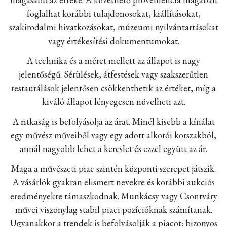
foglalhat korábbi tulajdonosokat, kiállításokat,
szakirodalmi hivatkozásokat, múzeumi nyilvántartásokat
vagy értékesítési dokumentumokat.
A technika és a méret mellett az állapot is nagy
jelentőségű. Sérülések, átfestések vagy szakszerűtlen
restaurálások jelentősen csökkenthetik az értéket, míg a
kiváló állapot lényegesen növelheti azt.
A ritkaság is befolyásolja az árat. Minél kisebb a kínálat
egy művész műveiből vagy egy adott alkotói korszakból,
annál nagyobb lehet a kereslet és ezzel együtt az ár.
Maga a művészeti piac szintén központi szerepet játszik.
A vásárlók gyakran elismert nevekre és korábbi aukciós
eredményekre támaszkodnak. Munkácsy vagy Csontváry
művei viszonylag stabil piaci pozícióknak számítanak.
Ugyanakkor a trendek is befolyásolják a piacot: bizonyos