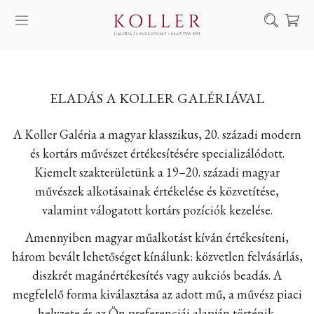
Keresés
SZOLGÁLTATÁSAINK
ELADÁS A KOLLER GALÉRIÁVAL
MŰVÉSZEINK
ALKOTÁSOK
A Koller Galéria a magyar klasszikus, 20. századi modern
és kortárs művészet értékesítésére specializálódott.
AUKCIÓ
Kiemelt szakterületünk a 19–20. századi magyar
KIÁLLÍTÁSAINK
művészek alkotásainak értékelése és közvetítése,
HÍREINK
valamint válogatott kortárs pozíciók kezelése.
RÓLUNK
Amennyiben magyar műalkotást kíván értékesíteni,
három bevált lehetőséget kínálunk: közvetlen felvásárlás,
EN
DE
diszkrét magánértékesítés vagy aukciós beadás. A
megfelelő forma kiválasztása az adott mű, a művész piaci
helyzete és az Ön preferenciái alapján történik.