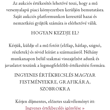
Az aukciós értékesítés lehetővé teszi, hogy a mű
versenyalapú piaci környezetben kerüljön bemutatásra.
Saját aukciós platformunkon keresztül hazai és
nemzetközi gyűjtők számára is elérhetővé válik.
HOGYAN KEZDJE EL?
Kérjük, küldje el a mű fotóit (előlap, hátlap, szignó,
részletek) és rövid leírást a származásról. Néhány
munkanapon belül szakmai visszajelzést adunk és
javaslatot teszünk a legmegfelelőbb értékesítési formára.
INGYENES ÉRTÉKBECSLÉS MAGYAR
FESTMÉNYEKRE, GRAFIKÁRA,
SZOBROKRA
Kérjen díjmentes, előzetes szakvéleményt itt:
Ingyenes értékbecslés igénylése »