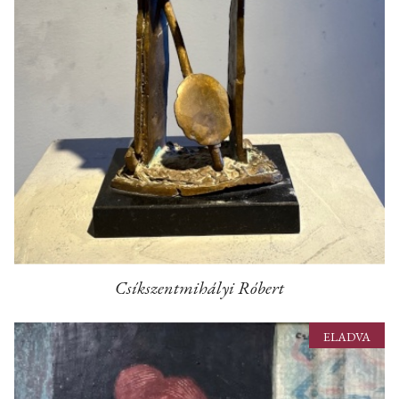
Csíkszentmihályi Róbert
ELADVA