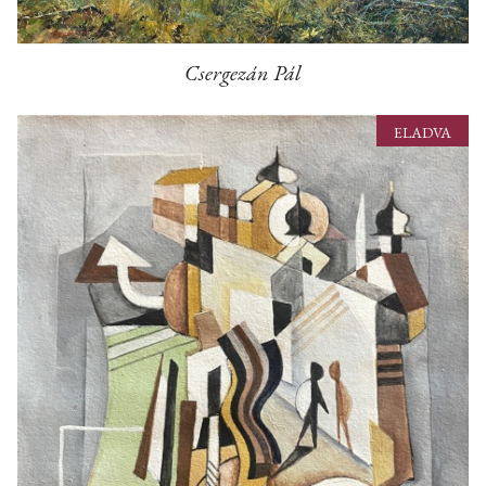
Csergezán Pál
ELADVA