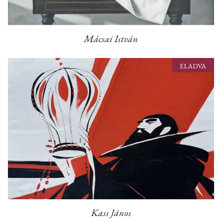
Mácsai István
ELADVA
Kass János