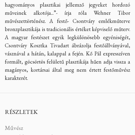
hagyományos plasztikai jellemző jegyeket hordozó
műveinek alkotója...”- írja róla Wehner Tibor
művészettörténész. A festő- Csontváry emlékműterve
bronzplasztikája is tradicionális értéket képviselő műterv.
A magyar festészet egyik legkülönösebb egyéniségét,
Csontváry Kosztka Tivadart ábrázolja festőállványával,
vásznával a hátán, kalappal a fején. Kő Pál expresszíven
formált, göcsörtös felületű plasztikája hűen adja vissza a
magányos, kortársai által meg nem értett festőművész
karakterét.
RÉSZLETEK
Művész