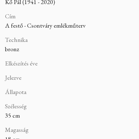
Kő Pál (1941 - 2020)
Cím
A festő - Csontváry emlékműterv
Technika
bronz
Elkészítés éve
Jelezve
Állapota
Szélesség
35 cm
Magasság