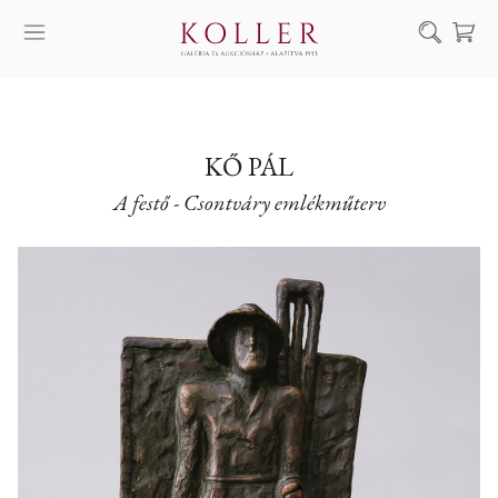
Keresés
SZOLGÁLTATÁSAINK
MŰVÉSZEINK
KŐ PÁL
A festő - Csontváry emlékműterv
ALKOTÁSOK
AUKCIÓ
KIÁLLÍTÁSAINK
HÍREINK
RÓLUNK
EN
DE