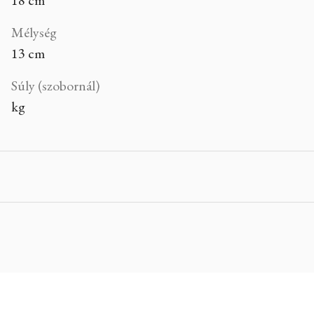
18 cm
Mélység
13 cm
Súly (szobornál)
kg